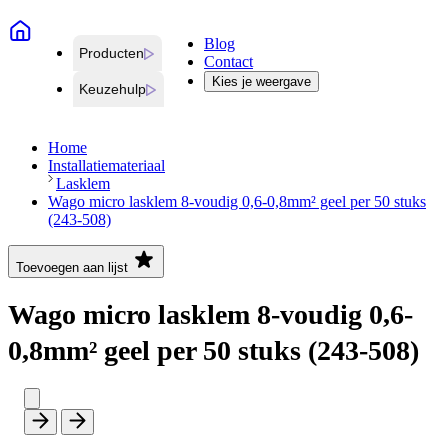
Blog
Producten
Contact
Kies je weergave
Keuzehulp
Home
Installatiemateriaal
Lasklem
Wago micro lasklem 8-voudig 0,6-0,8mm² geel per 50 stuks
(243-508)
Toevoegen aan lijst
Wago micro lasklem 8-voudig 0,6-
0,8mm² geel per 50 stuks (243-508)