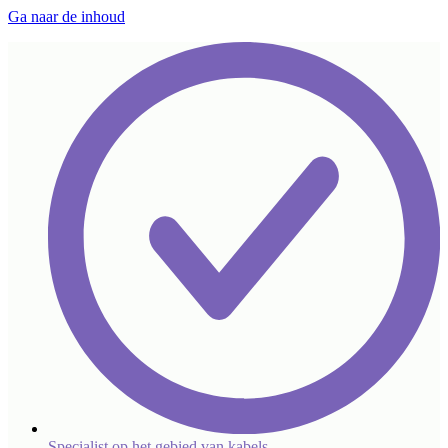
Ga naar de inhoud
Specialist op het gebied van kabels