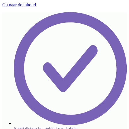
Ga naar de inhoud
Specialist op het gebied van kabels