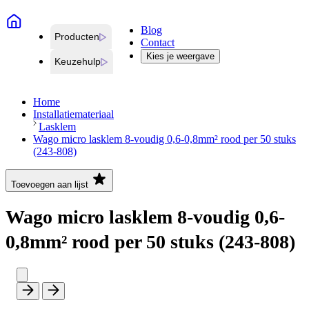
Blog
Producten
Contact
Kies je weergave
Keuzehulp
Home
Installatiemateriaal
Lasklem
Wago micro lasklem 8-voudig 0,6-0,8mm² rood per 50 stuks
(243-808)
Toevoegen aan lijst
Wago micro lasklem 8-voudig 0,6-
0,8mm² rood per 50 stuks (243-808)