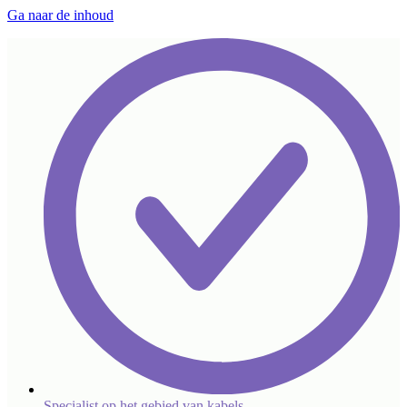
Ga naar de inhoud
Specialist op het gebied van kabels