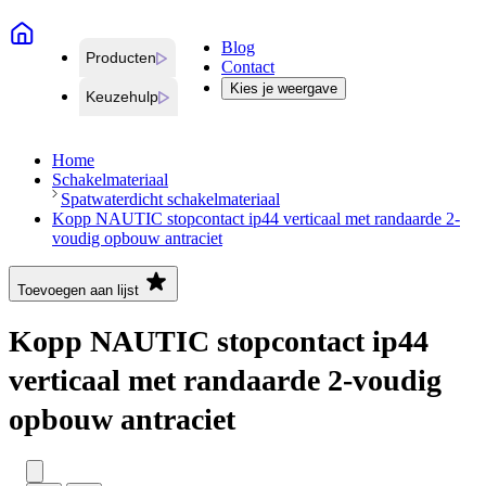
Blog
Producten
Contact
Kies je weergave
Keuzehulp
Home
Schakelmateriaal
Spatwaterdicht schakelmateriaal
Kopp NAUTIC stopcontact ip44 verticaal met randaarde 2-
voudig opbouw antraciet
Toevoegen aan lijst
Kopp NAUTIC stopcontact ip44
verticaal met randaarde 2-voudig
opbouw antraciet