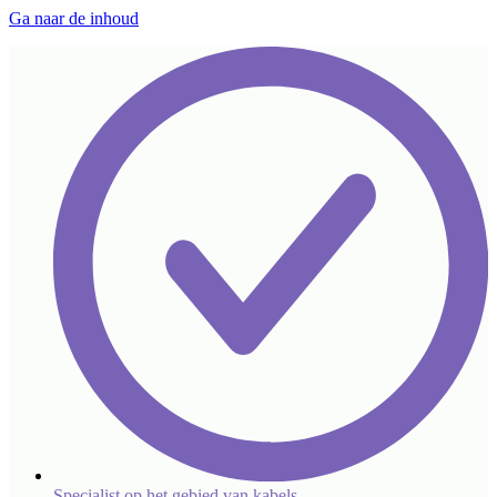
Ga naar de inhoud
Specialist op het gebied van kabels