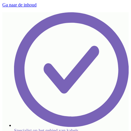
Ga naar de inhoud
Specialist op het gebied van kabels