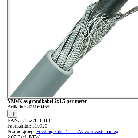
YMvK-as grondkabel 2x1.5 per meter
Artikelnr:
401169455
EAN:
8785278183137
Fabrikantnr:
310920
Productgroep:
Voedingskabel >= 1 kV, voor vaste aanleg
2,07
Excl. BTW