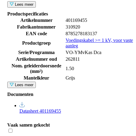
Lees meer
Productspecificaties
Artikelnummer
401169455
Fabrikantnummer
310920
EAN code
8785278183137
Voedingskabel >= 1 kV, voor vaste
Productgroep
aanleg
Serie/Programma
VO-YMvKas Dca
Artikelnummer oud
262811
Nom. geleiderdoorsnede
1.50
(mm²)
Mantelkleur
Grijs
Lees meer
Documenten
Datasheet 401169455
Vaak samen gekocht