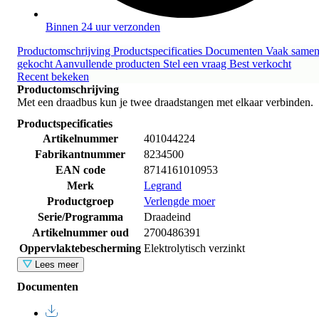
Binnen 24 uur verzonden
Productomschrijving
Productspecificaties
Documenten
Vaak same
gekocht
Aanvullende producten
Stel een vraag
Best verkocht
Recent bekeken
Productomschrijving
Met een draadbus kun je twee draadstangen met elkaar verbinden.
Productspecificaties
Artikelnummer
401044224
Fabrikantnummer
8234500
EAN code
8714161010953
Merk
Legrand
Productgroep
Verlengde moer
Serie/Programma
Draadeind
Artikelnummer oud
2700486391
Oppervlaktebescherming
Elektrolytisch verzinkt
Lees meer
Documenten