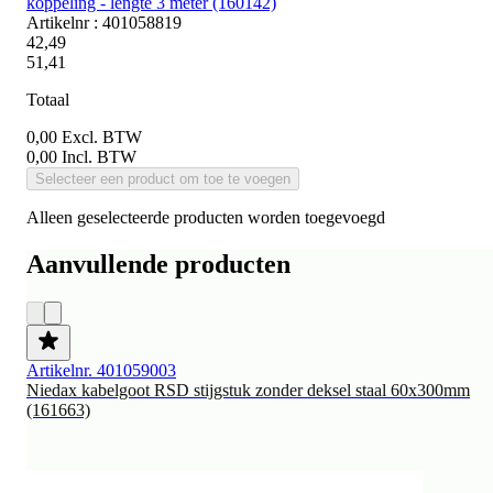
koppeling - lengte 3 meter (160142)
Artikelnr : 401058819
42,49
51,41
Totaal
0,00
Excl. BTW
0,00
Incl. BTW
Selecteer een product om toe te voegen
Alleen geselecteerde producten worden toegevoegd
Aanvullende producten
Artikelnr. 401059003
Niedax kabelgoot RSD stijgstuk zonder deksel staal 60x300mm
(161663)