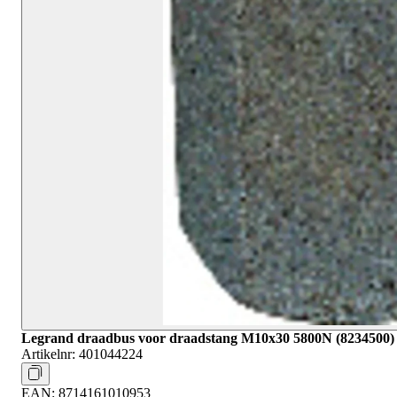
Legrand draadbus voor draadstang M10x30 5800N (8234500)
Artikelnr:
401044224
EAN:
8714161010953