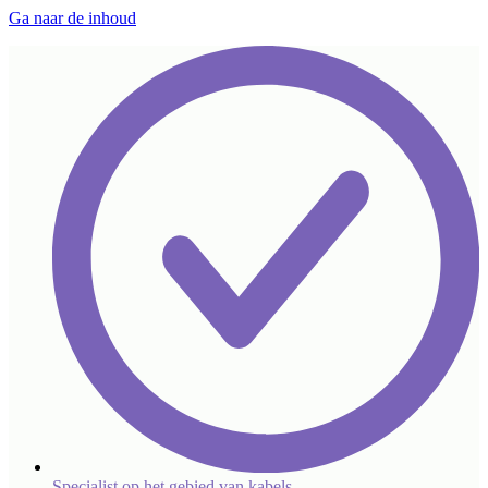
Ga naar de inhoud
Specialist op het gebied van kabels