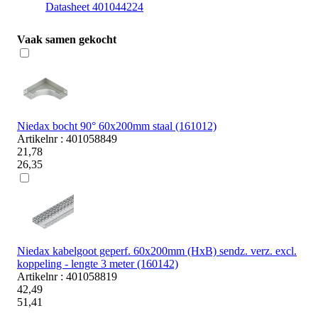
Datasheet 401044224
Vaak samen gekocht
Niedax bocht 90° 60x200mm staal (161012)
Artikelnr : 401058849
21,78
26,35
Niedax kabelgoot geperf. 60x200mm (HxB) sendz. verz. excl.
koppeling - lengte 3 meter (160142)
Artikelnr : 401058819
42,49
51,41