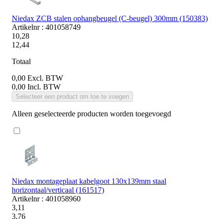
Niedax ZCB stalen ophangbeugel (C-beugel) 300mm (150383)
Artikelnr : 401058749
10,28
12,44
Totaal
0,00
Excl. BTW
0,00
Incl. BTW
Selecteer een product om toe te voegen
Alleen geselecteerde producten worden toegevoegd
Niedax montageplaat kabelgoot 130x139mm staal
horizontaal/verticaal (161517)
Artikelnr : 401058960
3,11
3,76