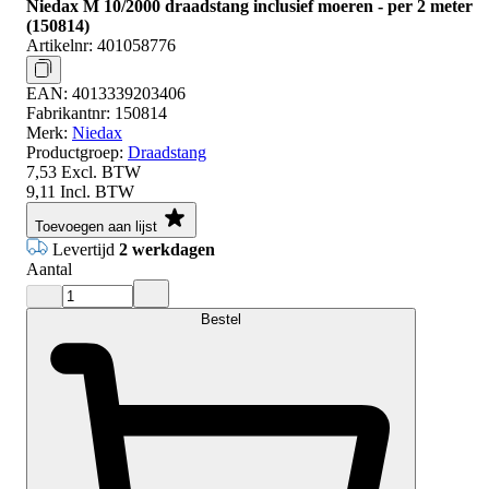
Niedax M 10/2000 draadstang inclusief moeren - per 2 meter
(150814)
Artikelnr:
401058776
EAN:
4013339203406
Fabrikantnr:
150814
Merk:
Niedax
Productgroep:
Draadstang
7,53
Excl. BTW
9,11
Incl. BTW
Toevoegen aan lijst
Levertijd
2 werkdagen
Aantal
Bestel