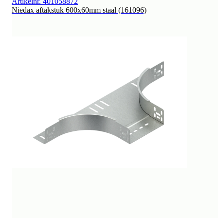
Artikelnr. 401058872
Niedax aftakstuk 600x60mm staal (161096)