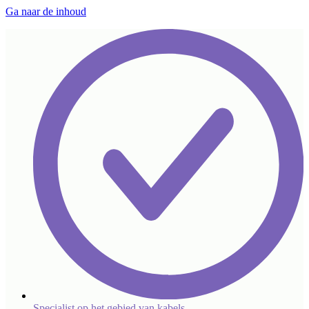
Ga naar de inhoud
Specialist op het gebied van kabels