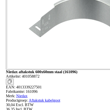
Niedax aftakstuk 600x60mm staal (161096)
Artikelnr:
401058872
EAN:
4013339227501
Fabrikantnr:
161096
Merk:
Niedax
Productgroep:
Aftakstuk kabelgoot
30,04
Excl. BTW
36,35
Incl. BTW