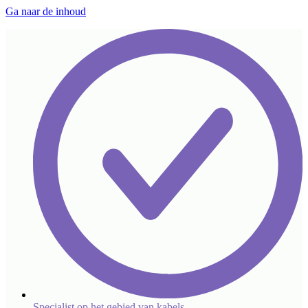
Ga naar de inhoud
Specialist op het gebied van kabels