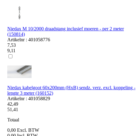
Niedax M 10/2000 draadstang inclusief moeren - per 2 meter
(150814)
Artikelnr : 401058776
7,53
9,11
Niedax kabelgoot 60x200mm (HxB) sendz. verz. excl. koppeling -
lengte 3 meter (160152)
Artikelnr : 401058829
42,49
51,41
Totaal
0,00
Excl. BTW
0,00
Incl. BTW