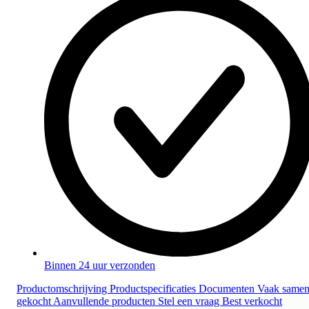
Binnen 24 uur verzonden
Productomschrijving
Productspecificaties
Documenten
Vaak same
gekocht
Aanvullende producten
Stel een vraag
Best verkocht