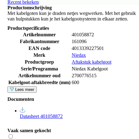
Recent bekeken
Productomschrijving
Met kabelgoten kun je draden netjes wegwerken. Met het gebruik
van hulpstukken kun je het kabelgootsysteem in elkaar zetten.
Productspecificaties
Artikelnummer
401058872
Fabrikantnummer
161096
EAN code
4013339227501
Merk
Niedax
Productgroep
Aftakstuk kabelgoot
Serie/Programma
Niedax Kabelgoot
Artikelnummer oud
2700776515
Kabelgoot-aftakbreedte (mm)
600
Lees meer
Documenten
Datasheet 401058872
Vaak samen gekocht