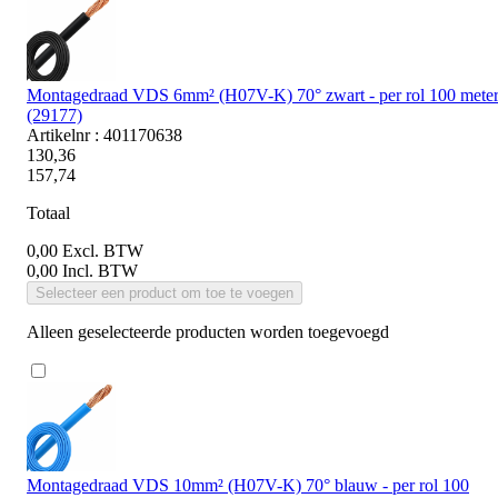
Montagedraad VDS 6mm² (H07V-K) 70° zwart - per rol 100 mete
(29177)
Artikelnr : 401170638
130,36
157,74
Totaal
0,00
Excl. BTW
0,00
Incl. BTW
Selecteer een product om toe te voegen
Alleen geselecteerde producten worden toegevoegd
Montagedraad VDS 10mm² (H07V-K) 70° blauw - per rol 100