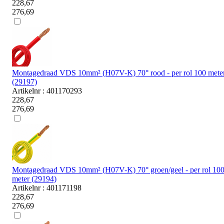
228,67
276,69
Montagedraad VDS 10mm² (H07V-K) 70° rood - per rol 100 mete
(29197)
Artikelnr : 401170293
228,67
276,69
Montagedraad VDS 10mm² (H07V-K) 70° groen/geel - per rol 10
meter (29194)
Artikelnr : 401171198
228,67
276,69