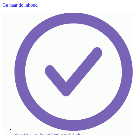
Ga naar de inhoud
Specialist op het gebied van kabels