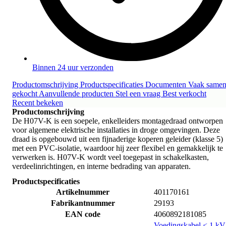
Binnen 24 uur verzonden
Productomschrijving
Productspecificaties
Documenten
Vaak same
gekocht
Aanvullende producten
Stel een vraag
Best verkocht
Recent bekeken
Productomschrijving
De H07V-K is een soepele, enkelleiders montagedraad ontworpen
voor algemene elektrische installaties in droge omgevingen. Deze
draad is opgebouwd uit een fijnaderige koperen geleider (klasse 5)
met een PVC-isolatie, waardoor hij zeer flexibel en gemakkelijk te
verwerken is. H07V-K wordt veel toegepast in schakelkasten,
verdeelinrichtingen, en interne bedrading van apparaten.
Productspecificaties
Artikelnummer
401170161
Fabrikantnummer
29193
EAN code
4060892181085
Voedingskabel < 1 kV