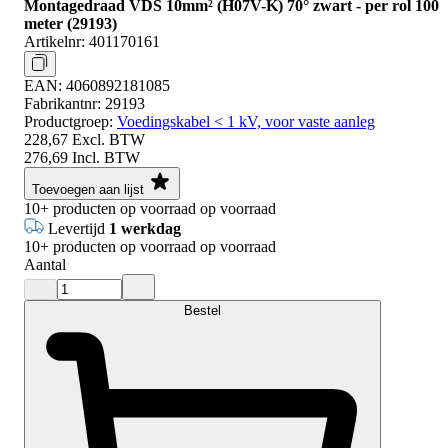
Montagedraad VDS 10mm² (H07V-K) 70° zwart - per rol 100
meter (29193)
Artikelnr:
401170161
EAN:
4060892181085
Fabrikantnr:
29193
Productgroep:
Voedingskabel < 1 kV, voor vaste aanleg
228,67
Excl. BTW
276,69
Incl. BTW
Toevoegen aan lijst
10+
producten op voorraad
op voorraad
Levertijd
1 werkdag
10+
producten op voorraad
op voorraad
Aantal
Bestel