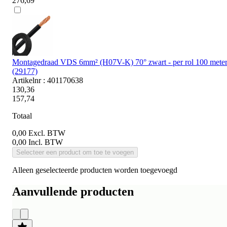
276,69
Montagedraad VDS 6mm² (H07V-K) 70° zwart - per rol 100 mete
(29177)
Artikelnr : 401170638
130,36
157,74
Totaal
0,00
Excl. BTW
0,00
Incl. BTW
Selecteer een product om toe te voegen
Alleen geselecteerde producten worden toegevoegd
Aanvullende producten