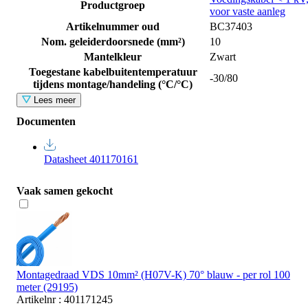
Productgroep
voor vaste aanleg
Artikelnummer oud
BC37403
Nom. geleiderdoorsnede (mm²)
10
Mantelkleur
Zwart
Toegestane kabelbuitentemperatuur
-30/80
tijdens montage/handeling (°C/°C)
Lees meer
Documenten
Datasheet 401170161
Vaak samen gekocht
Montagedraad VDS 10mm² (H07V-K) 70° blauw - per rol 100
meter (29195)
Artikelnr : 401171245