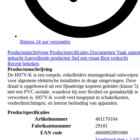
Binnen 24 uur verzonden
Productomschrijving
Productspecificaties
Documenten
Vaak same
gekocht
Aanvullende producten
Stel een vraag
Best verkocht
Recent bekeken
Productomschrijving
De H07V-K is een soepele, enkelleiders montagedraad ontworpen
voor algemene elektrische installaties in droge omgevingen. Deze
draad is opgebouwd uit een fijnaderige koperen geleider (klasse 5)
met een PVC-isolatie, waardoor hij zeer flexibel en gemakkelijk te
verwerken is. H07V-K wordt veel toegepast in schakelkasten,
verdeelinrichtingen, en interne bedrading van apparaten.
Productspecificaties
Artikelnummer
401170104
Fabrikantnummer
29181
EAN code
4060892001000
Voedingskabel < 1 kV