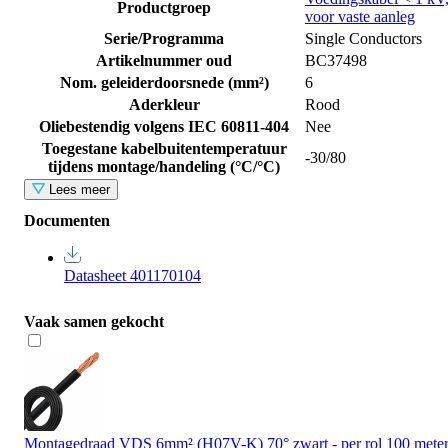
Productgroep
voor vaste aanleg
Serie/Programma
Single Conductors
Artikelnummer oud
BC37498
Nom. geleiderdoorsnede (mm²)
6
Aderkleur
Rood
Oliebestendig volgens IEC 60811-404
Nee
Toegestane kabelbuitentemperatuur
-30/80
tijdens montage/handeling (°C/°C)
Lees meer
Documenten
Datasheet 401170104
Vaak samen gekocht
Montagedraad VDS 6mm² (H07V-K) 70° zwart - per rol 100 mete