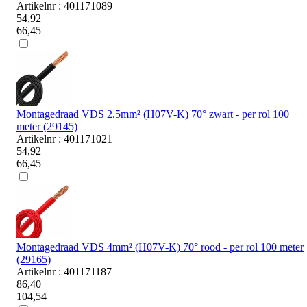
Artikelnr : 401171089
54,92
66,45
Montagedraad VDS 2.5mm² (H07V-K) 70° zwart - per rol 100
meter (29145)
Artikelnr : 401171021
54,92
66,45
Montagedraad VDS 4mm² (H07V-K) 70° rood - per rol 100 meter
(29165)
Artikelnr : 401171187
86,40
104,54