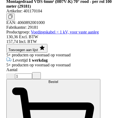
Montagedraad VDS 6mm² (H07V-K) 70° rood - per rol 100
meter (29181)
Artikelnr:
401170104
EAN:
4060892001000
Fabrikantnr:
29181
Productgroep:
Voedingskabel < 1 kV, voor vaste aanleg
130,36
Excl. BTW
157,74
Incl. BTW
Toevoegen aan lijst
5+
producten op voorraad
op voorraad
Levertijd
1 werkdag
5+
producten op voorraad
op voorraad
Aantal
Bestel