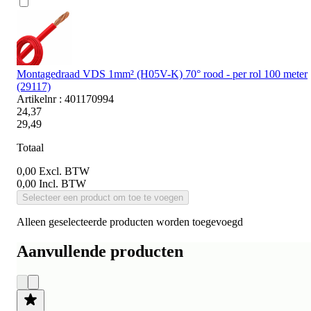
Montagedraad VDS 1mm² (H05V-K) 70° rood - per rol 100 meter
(29117)
Artikelnr : 401170994
24,37
29,49
Totaal
0,00
Excl. BTW
0,00
Incl. BTW
Selecteer een product om toe te voegen
Alleen geselecteerde producten worden toegevoegd
Aanvullende producten