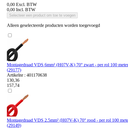
0,00
Excl. BTW
0,00
Incl. BTW
Selecteer een product om toe te voegen
Alleen geselecteerde producten worden toegevoegd
Montagedraad VDS 6mm² (H07V-K) 70° zwart - per rol 100 mete
(29177)
Artikelnr : 401170638
130,36
157,74
Montagedraad VDS 2.5mm² (H07V-K) 70° rood - per rol 100 mete
(29149)