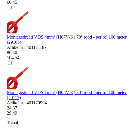
66,45
Montagedraad VDS 4mm² (H07V-K) 70° rood - per rol 100 meter
(29165)
Artikelnr : 401171187
86,40
104,54
Montagedraad VDS 1mm² (H05V-K) 70° rood - per rol 100 meter
(29117)
Artikelnr : 401170994
24,37
29,49
Totaal