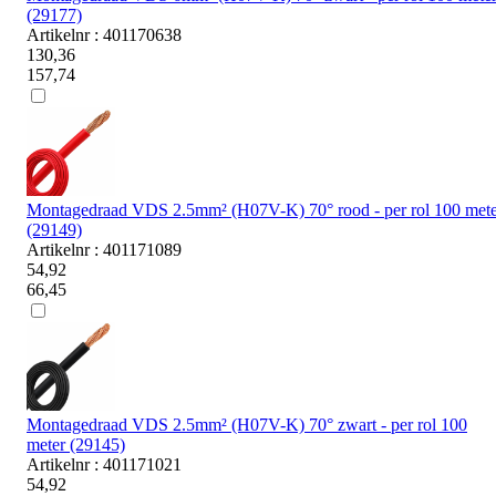
(29177)
Artikelnr : 401170638
130,36
157,74
Montagedraad VDS 2.5mm² (H07V-K) 70° rood - per rol 100 mete
(29149)
Artikelnr : 401171089
54,92
66,45
Montagedraad VDS 2.5mm² (H07V-K) 70° zwart - per rol 100
meter (29145)
Artikelnr : 401171021
54,92