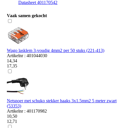
Datasheet 401170542
Vaak samen gekocht
Wago lasklem 3-voudig 4mm2 per 50 stuks (221-413)
Artikelnr : 401044030
14,34
17,35
Netsnoer met schuko stekker haaks 3x1.5mm2 5 meter zwart
(53353)
Artikelnr : 401170982
10,50
12,71