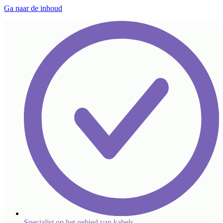
Ga naar de inhoud
Specialist op het gebied van kabels