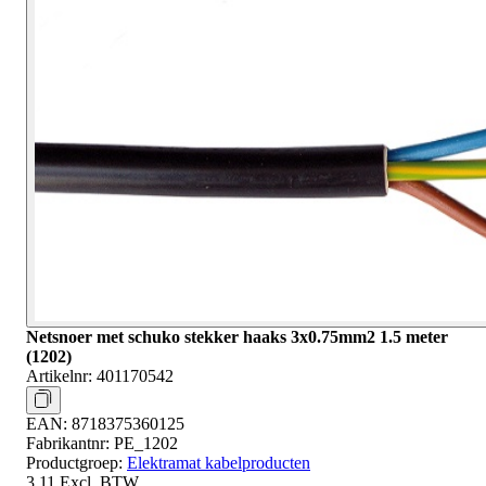
Netsnoer met schuko stekker haaks 3x0.75mm2 1.5 meter
(1202)
Artikelnr:
401170542
EAN:
8718375360125
Fabrikantnr:
PE_1202
Productgroep:
Elektramat kabelproducten
3,11
Excl. BTW