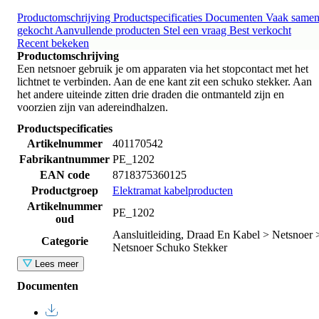
Productomschrijving
Productspecificaties
Documenten
Vaak same
gekocht
Aanvullende producten
Stel een vraag
Best verkocht
Recent bekeken
Productomschrijving
Een netsnoer gebruik je om apparaten via het stopcontact met het
lichtnet te verbinden. Aan de ene kant zit een schuko stekker. Aan
het andere uiteinde zitten drie draden die ontmanteld zijn en
voorzien zijn van adereindhalzen.
Productspecificaties
Artikelnummer
401170542
Fabrikantnummer
PE_1202
EAN code
8718375360125
Productgroep
Elektramat kabelproducten
Artikelnummer
PE_1202
oud
Aansluitleiding, Draad En Kabel > Netsnoer 
Categorie
Netsnoer Schuko Stekker
Lees meer
Documenten