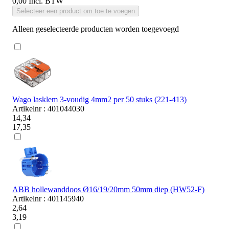
0,00
Incl. BTW
Selecteer een product om toe te voegen
Alleen geselecteerde producten worden toegevoegd
Wago lasklem 3-voudig 4mm2 per 50 stuks (221-413)
Artikelnr : 401044030
14,34
17,35
ABB hollewanddoos Ø16/19/20mm 50mm diep (HW52-F)
Artikelnr : 401145940
2,64
3,19