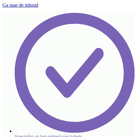
Ga naar de inhoud
Specialist op het gebied van kabels