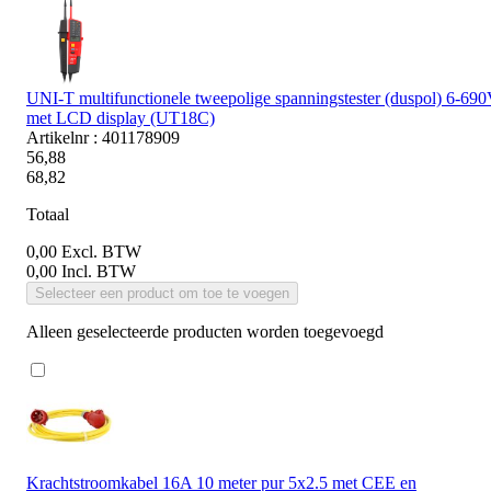
UNI-T multifunctionele tweepolige spanningstester (duspol) 6-69
met LCD display (UT18C)
Artikelnr : 401178909
56,88
68,82
Totaal
0,00
Excl. BTW
0,00
Incl. BTW
Selecteer een product om toe te voegen
Alleen geselecteerde producten worden toegevoegd
Krachtstroomkabel 16A 10 meter pur 5x2.5 met CEE en