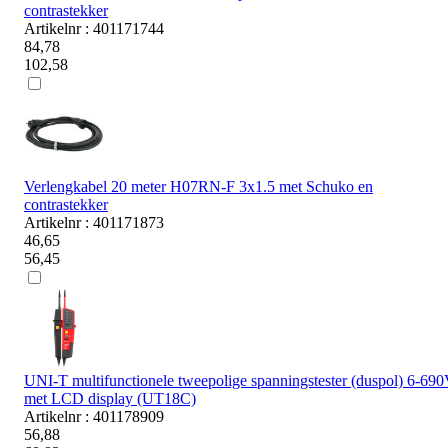
contrastekker
Artikelnr : 401171744
84,78
102,58
Verlengkabel 20 meter H07RN-F 3x1.5 met Schuko en
contrastekker
Artikelnr : 401171873
46,65
56,45
UNI-T multifunctionele tweepolige spanningstester (duspol) 6-69
met LCD display (UT18C)
Artikelnr : 401178909
56,88