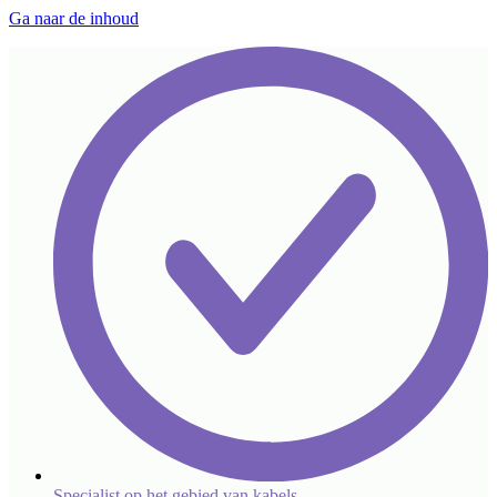
Ga naar de inhoud
Specialist op het gebied van kabels