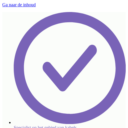
Ga naar de inhoud
Specialist op het gebied van kabels