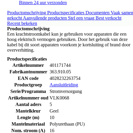
Binnen 24 uur verzonden
Productomschrijving
Productspecificaties
Documenten
Vaak same
gekocht
Aanvullende producten
Stel een vraag
Best verkocht
Recent bekeken
Productomschrijving
Een krachtstroomkabel kun je gebruiken voor apparaten die een
hoog elektrisch vermogen gebruiken. Door het gebruik van deze
kabel bij dit soort apparaten voorkom je kortsluiting of brand door
oververhitting.
Productspecificaties
Artikelnummer
401171744
Fabrikantnummer
363.910.05
EAN code
4028232263754
Productgroep
Aansluitleiding
Serie/Programma
Stromversorgung
Artikelnummer oud
VLK0068
Aantal aders
5
Mantelkleur
Geel
Lengte (m)
10
Mantelmateriaal
Polyurethaan (PU)
Nom. stroom (A)
16