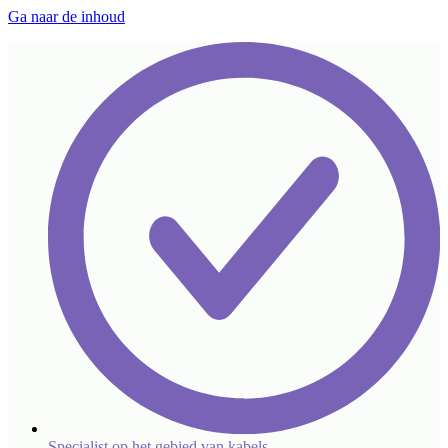
Ga naar de inhoud
Specialist op het gebied van kabels