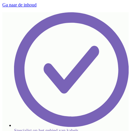
Ga naar de inhoud
Specialist op het gebied van kabels