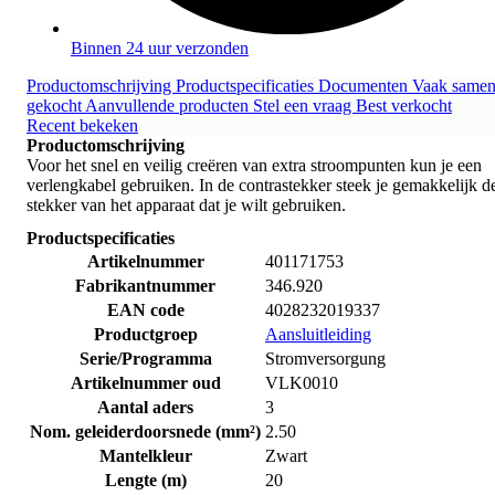
Binnen 24 uur verzonden
Productomschrijving
Productspecificaties
Documenten
Vaak same
gekocht
Aanvullende producten
Stel een vraag
Best verkocht
Recent bekeken
Productomschrijving
Voor het snel en veilig creëren van extra stroompunten kun je een
verlengkabel gebruiken. In de contrastekker steek je gemakkelijk d
stekker van het apparaat dat je wilt gebruiken.
Productspecificaties
Artikelnummer
401171753
Fabrikantnummer
346.920
EAN code
4028232019337
Productgroep
Aansluitleiding
Serie/Programma
Stromversorgung
Artikelnummer oud
VLK0010
Aantal aders
3
Nom. geleiderdoorsnede (mm²)
2.50
Mantelkleur
Zwart
Lengte (m)
20