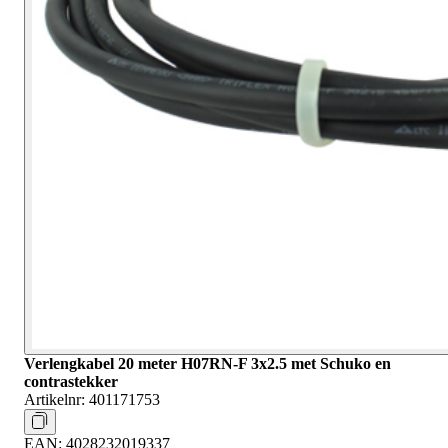
Verlengkabel 20 meter H07RN-F 3x2.5 met Schuko en
contrastekker
Artikelnr:
401171753
EAN:
4028232019337