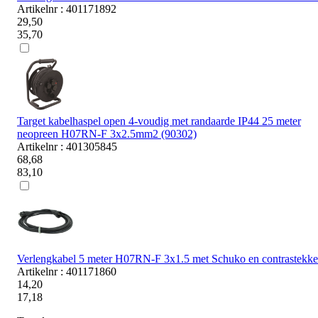
Artikelnr : 401171892
29,50
35,70
Target kabelhaspel open 4-voudig met randaarde IP44 25 meter
neopreen H07RN-F 3x2.5mm2 (90302)
Artikelnr : 401305845
68,68
83,10
Verlengkabel 5 meter H07RN-F 3x1.5 met Schuko en contrastekke
Artikelnr : 401171860
14,20
17,18