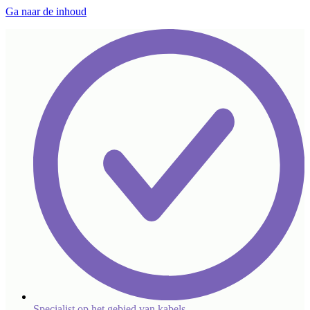
Ga naar de inhoud
Specialist op het gebied van kabels