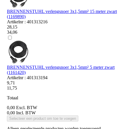
BRENNENSTUHL verlengsnoer 3x1,5mm² 15 meter zwart
(1169890)
Artikelnr : 401313216
28,15
34,06
BRENNENSTUHL verlengsnoer 3x1,5mm² 5 meter zwart
(1161420)
Artikelnr : 401313194
9,71
11,75
Totaal
0,00
Excl. BTW
0,00
Incl. BTW
Selecteer een product om toe te voegen
Alleen geselecteerde producten worden toegevoegd