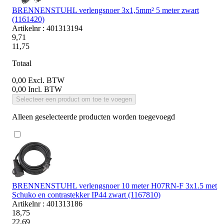
BRENNENSTUHL verlengsnoer 3x1,5mm² 5 meter zwart
(1161420)
Artikelnr : 401313194
9,71
11,75
Totaal
0,00
Excl. BTW
0,00
Incl. BTW
Selecteer een product om toe te voegen
Alleen geselecteerde producten worden toegevoegd
BRENNENSTUHL verlengsnoer 10 meter H07RN-F 3x1.5 met
Schuko en contrastekker IP44 zwart (1167810)
Artikelnr : 401313186
18,75
22,69