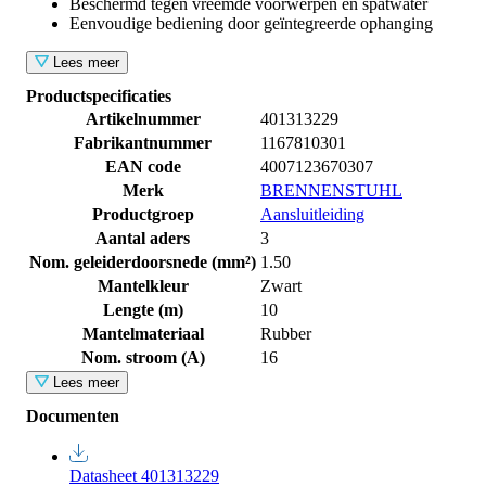
Beschermd tegen vreemde voorwerpen en spatwater
Eenvoudige bediening door geïntegreerde ophanging
Lees meer
Productspecificaties
Artikelnummer
401313229
Fabrikantnummer
1167810301
EAN code
4007123670307
Merk
BRENNENSTUHL
Productgroep
Aansluitleiding
Aantal aders
3
Nom. geleiderdoorsnede (mm²)
1.50
Mantelkleur
Zwart
Lengte (m)
10
Mantelmateriaal
Rubber
Nom. stroom (A)
16
Lees meer
Documenten
Datasheet 401313229