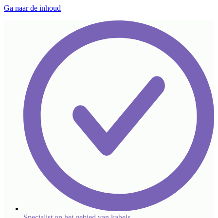
Ga naar de inhoud
Specialist op het gebied van kabels