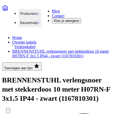
Blog
Producten
Contact
Kies je weergave
Keuzehulp
Home
Overige kabels
Verlengkabel
BRENNENSTUHL verlengsnoer met stekkerdoos 10 meter
H07RN-F 3x1.5 IP44 - zwart (1167810301)
Toevoegen aan lijst
BRENNENSTUHL verlengsnoer
met stekkerdoos 10 meter H07RN-F
3x1.5 IP44 - zwart (1167810301)