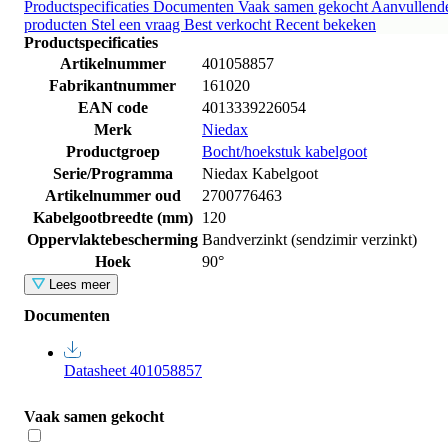
Productspecificaties
Documenten
Vaak samen gekocht
Aanvullend
producten
Stel een vraag
Best verkocht
Recent bekeken
Productspecificaties
Artikelnummer
401058857
Fabrikantnummer
161020
EAN code
4013339226054
Merk
Niedax
Productgroep
Bocht/hoekstuk kabelgoot
Serie/Programma
Niedax Kabelgoot
Artikelnummer oud
2700776463
Kabelgootbreedte (mm)
120
Oppervlaktebescherming
Bandverzinkt (sendzimir verzinkt)
Hoek
90°
Lees meer
Documenten
Datasheet 401058857
Vaak samen gekocht