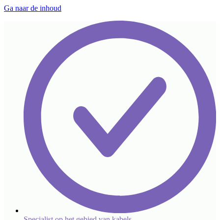
Ga naar de inhoud
Specialist op het gebied van kabels