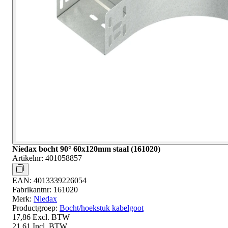
Niedax bocht 90° 60x120mm staal (161020)
Artikelnr:
401058857
EAN:
4013339226054
Fabrikantnr:
161020
Merk:
Niedax
Productgroep:
Bocht/hoekstuk kabelgoot
17,86
Excl. BTW
21,61
Incl. BTW