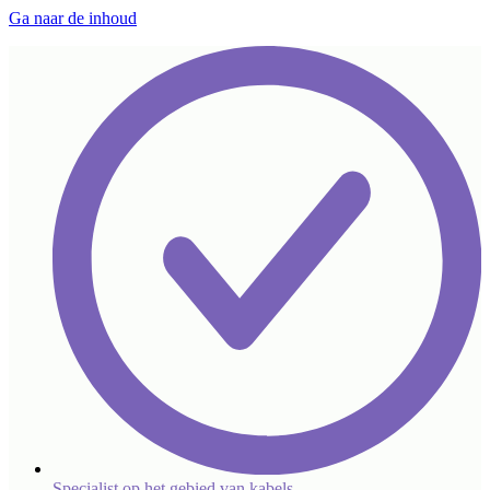
Ga naar de inhoud
Specialist op het gebied van kabels