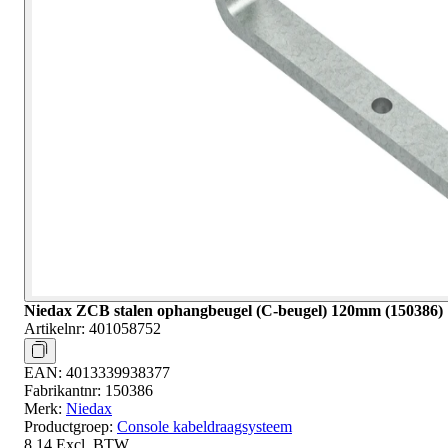
Niedax ZCB stalen ophangbeugel (C-beugel) 120mm (150386)
Artikelnr:
401058752
EAN:
4013339938377
Fabrikantnr:
150386
Merk:
Niedax
Productgroep:
Console kabeldraagsysteem
8,14
Excl. BTW