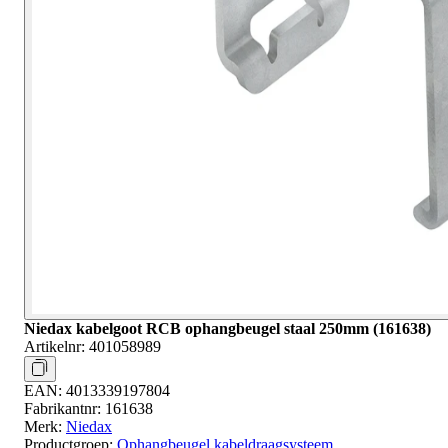
Niedax kabelgoot RCB ophangbeugel staal 250mm (161638)
Artikelnr:
401058989
EAN:
4013339197804
Fabrikantnr:
161638
Merk:
Niedax
Productgroep:
Ophangbeugel kabeldraagsysteem