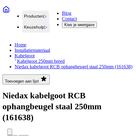
Blog
Producten
Contact
Kies je weergave
Keuzehulp
Home
Installatiemateriaal
Kabelgoot
Kabelgoot 250mm breed
Niedax kabelgoot RCB ophangbeugel staal 250mm (161638)
Toevoegen aan lijst
Niedax kabelgoot RCB
ophangbeugel staal 250mm
(161638)