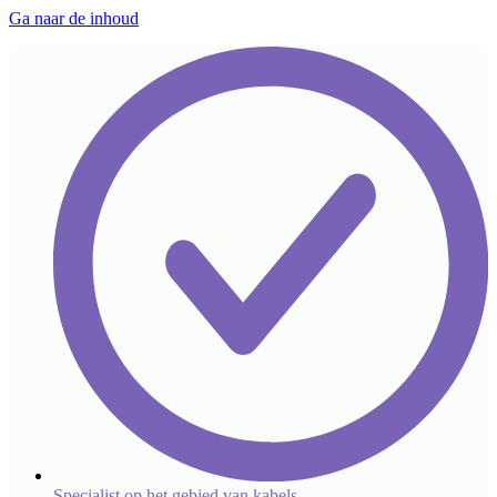
Ga naar de inhoud
Specialist op het gebied van kabels