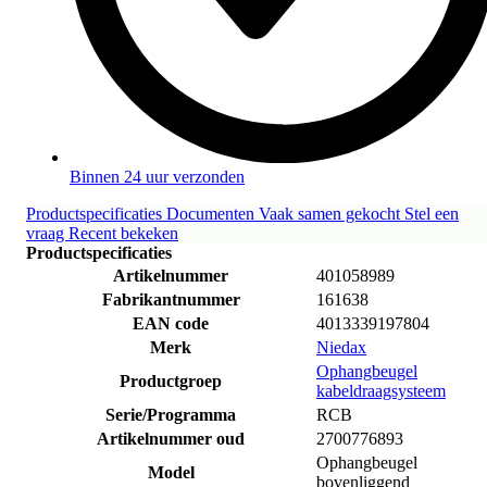
Binnen 24 uur verzonden
Productspecificaties
Documenten
Vaak samen gekocht
Stel een
vraag
Recent bekeken
Productspecificaties
Artikelnummer
401058989
Fabrikantnummer
161638
EAN code
4013339197804
Merk
Niedax
Ophangbeugel
Productgroep
kabeldraagsysteem
Serie/Programma
RCB
Artikelnummer oud
2700776893
Ophangbeugel
Model
bovenliggend