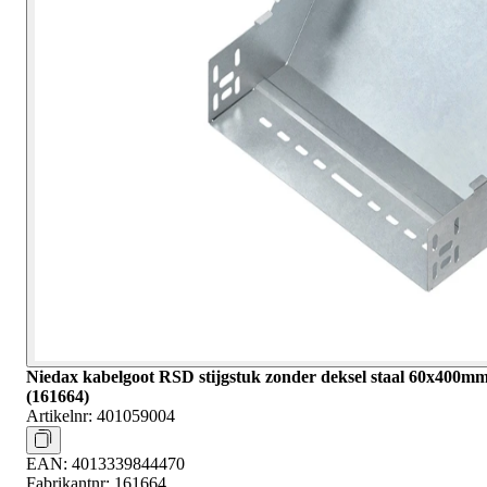
Niedax kabelgoot RSD stijgstuk zonder deksel staal 60x400m
(161664)
Artikelnr:
401059004
EAN:
4013339844470
Fabrikantnr:
161664