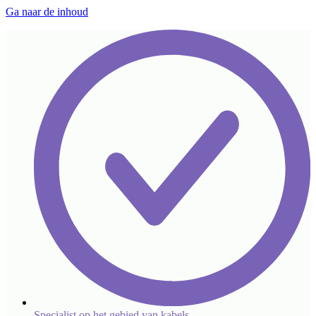
Ga naar de inhoud
Specialist op het gebied van kabels