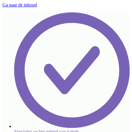
Ga naar de inhoud
Specialist op het gebied van kabels