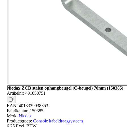
Niedax ZCB stalen ophangbeugel (C-beugel) 70mm (150385)
Artikelnr:
401058751
EAN:
4013339938353
Fabrikantnr:
150385
Merk:
Niedax
Productgroep:
Console kabeldraagsysteem
6,25
Excl. BTW