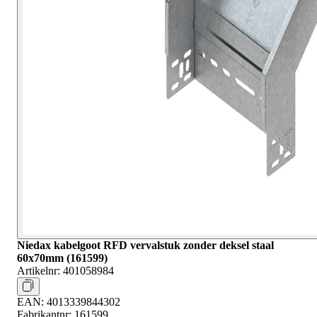
Niedax kabelgoot RFD vervalstuk zonder deksel staal
60x70mm (161599)
Artikelnr:
401058984
EAN:
4013339844302
Fabrikantnr:
161599