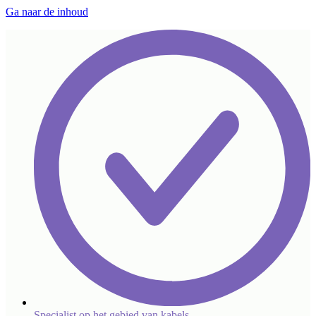
Ga naar de inhoud
Specialist op het gebied van kabels