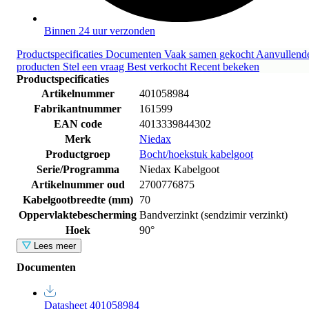
Binnen 24 uur verzonden
Productspecificaties
Documenten
Vaak samen gekocht
Aanvullend
producten
Stel een vraag
Best verkocht
Recent bekeken
Productspecificaties
Artikelnummer
401058984
Fabrikantnummer
161599
EAN code
4013339844302
Merk
Niedax
Productgroep
Bocht/hoekstuk kabelgoot
Serie/Programma
Niedax Kabelgoot
Artikelnummer oud
2700776875
Kabelgootbreedte (mm)
70
Oppervlaktebescherming
Bandverzinkt (sendzimir verzinkt)
Hoek
90°
Lees meer
Documenten
Datasheet 401058984