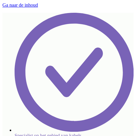
Ga naar de inhoud
Specialist op het gebied van kabels