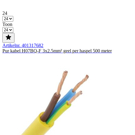
24
Toon
Artikelnr. 401317682
Pur kabel H07BQ-F 3x2.5mm² geel per haspel 500 meter