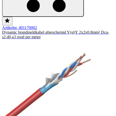
Artikelnr. 401170002
Dynamic brandmeldkabel afgeschermd Y(st)Y 2x2x0.8mm² Dca-
s2,d0,a3 rood per meter