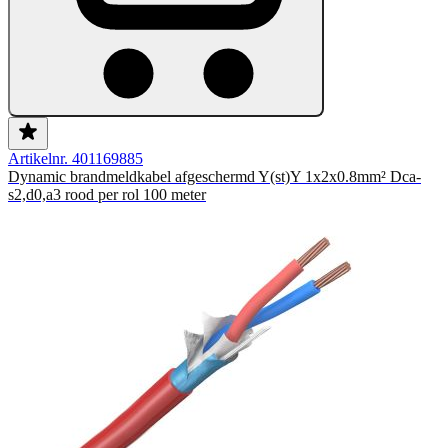
Artikelnr. 401169885
Dynamic brandmeldkabel afgeschermd Y(st)Y 1x2x0.8mm² Dca-
s2,d0,a3 rood per rol 100 meter