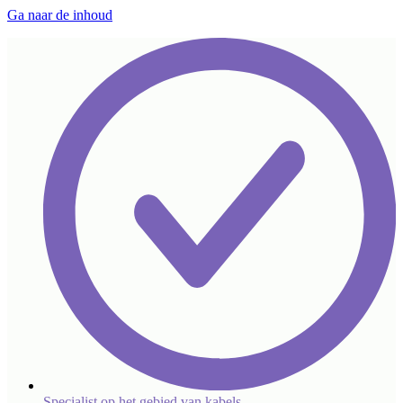
Ga naar de inhoud
Specialist op het gebied van kabels