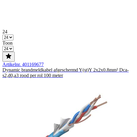
24
Toon
Artikelnr. 401169677
Dynamic brandmeldkabel afgeschermd Y(st)Y 2x2x0.8mm² Dca-
s2,d0,a3 rood per rol 100 meter