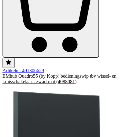
Artikelnr. 401306629
EMhub Quadro55 (by Kopp) bedieningswip tbv wissel- en
kruisschakelaar - zwart mat (4088081)