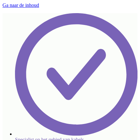
Ga naar de inhoud
Specialist op het gebied van kabels