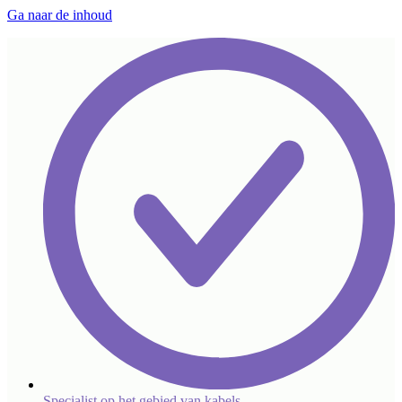
Ga naar de inhoud
Specialist op het gebied van kabels