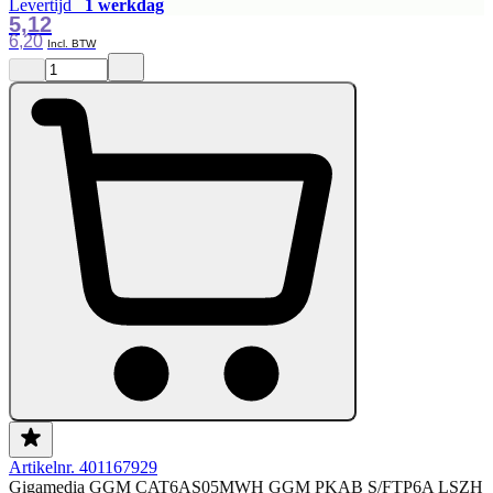
Levertijd
1 werkdag
5,12
6,20
Artikelnr. 401167929
Gigamedia GGM CAT6AS05MWH GGM PKAB S/FTP6A LSZH