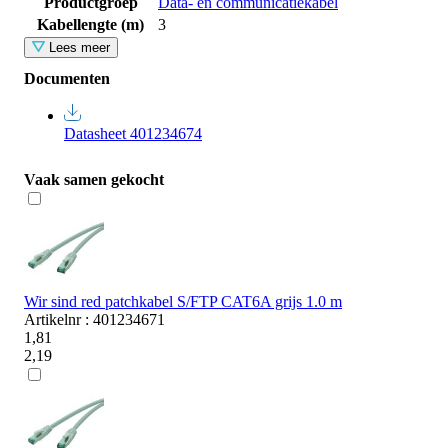
Productgroep
Data- en communicatiekabel
Kabellengte (m)
3
Lees meer
Documenten
Datasheet 401234674
Vaak samen gekocht
Wir sind red patchkabel S/FTP CAT6A grijs 1.0 m
Artikelnr : 401234671
1,81
2,19