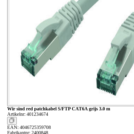
Wir sind red patchkabel S/FTP CAT6A grijs 3.0 m
Artikelnr:
401234674
EAN:
4046725359708
Fabrikantnr:
2400848