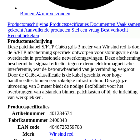
Binnen 24 uur verzonden
Productomschrijving
Productspecificaties
Documenten
Vaak same
gekocht
Aanvullende producten
Stel een vraag
Best verkocht
Recent bekeken
Productomschrijving
Deze patchkabel S/FTP Cat6a grijs 3 meter van Wir sind red is doo
de S/FTP-afscherming specifiek ontworpen voor storingsvrije data-
overdracht in professionele netwerkomgevingen. Deze afschermin
beschermt het signaal effectief tegen externe elektromagnetische
interferentie, wat de betrouwbaarheid van je verbinding vergroot.
Door de Cat6a-classificatie is de kabel geschikt voor hoge
bandbreedtes binnen een zakelijke infrastructuur. Deze grijze
uitvoering van 3 meter biedt de nodige flexibiliteit voor het
overbruggen van afstanden binnen patchkasten of bij de inrichting
van werkplekken.
Productspecificaties
Artikelnummer
401234674
Fabrikantnummer
2400848
EAN code
4046725359708
Merk
Wir sind red