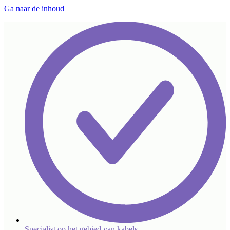
Ga naar de inhoud
Specialist op het gebied van kabels