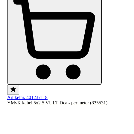
Artikelnr. 401237118
YMvK kabel 5x2.5 VULT Dca - per meter (835531)