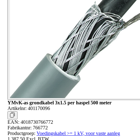
YMvK-as grondkabel 3x1.5 per haspel 500 meter
Artikelnr:
401170096
EAN:
4018730766772
Fabrikantnr:
766772
Productgroep:
Voedingskabel >= 1 kV, voor vaste aanleg
1.387,50
Excl. BTW