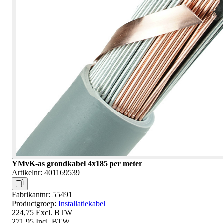
YMvK-as grondkabel 4x185 per meter
Artikelnr:
401169539
Fabrikantnr:
55491
Productgroep:
Installatiekabel
224,75
Excl. BTW
271,95
Incl. BTW