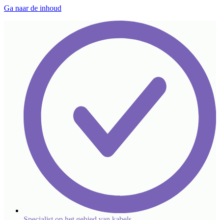
Ga naar de inhoud
Specialist op het gebied van kabels