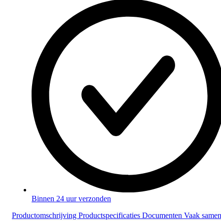
Binnen 24 uur verzonden
Productomschrijving
Productspecificaties
Documenten
Vaak same