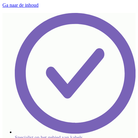
Ga naar de inhoud
Specialist op het gebied van kabels