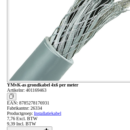
YMvK-as grondkabel 4x6 per meter
Artikelnr:
401169463
EAN:
8785278176931
Fabrikantnr:
26334
Productgroep:
Installatiekabel
7,76
Excl. BTW
9,39
Incl. BTW