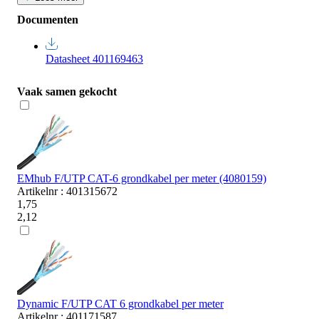
Documenten
Datasheet 401169463
Vaak samen gekocht
EMhub F/UTP CAT-6 grondkabel per meter (4080159)
Artikelnr : 401315672
1,75
2,12
Dynamic F/UTP CAT 6 grondkabel per meter
Artikelnr : 401171587