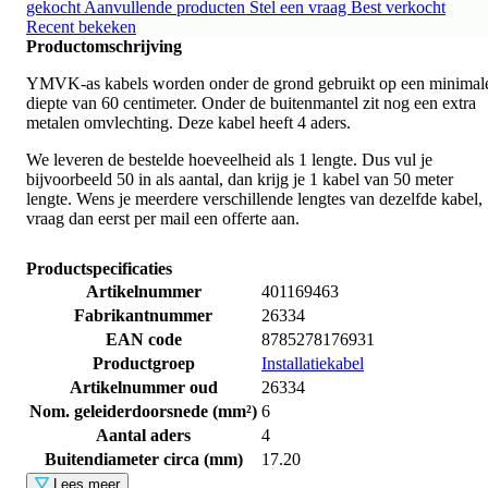
gekocht
Aanvullende producten
Stel een vraag
Best verkocht
Recent bekeken
Productomschrijving
YMVK-as kabels worden onder de grond gebruikt op een minimal
diepte van 60 centimeter. Onder de buitenmantel zit nog een extra
metalen omvlechting. Deze kabel heeft 4 aders.
We leveren de bestelde hoeveelheid als 1 lengte. Dus vul je
bijvoorbeeld 50 in als aantal, dan krijg je 1 kabel van 50 meter
lengte. Wens je meerdere verschillende lengtes van dezelfde kabel,
vraag dan eerst per mail een offerte aan.
Productspecificaties
Artikelnummer
401169463
Fabrikantnummer
26334
EAN code
8785278176931
Productgroep
Installatiekabel
Artikelnummer oud
26334
Nom. geleiderdoorsnede (mm²)
6
Aantal aders
4
Buitendiameter circa (mm)
17.20
Lees meer