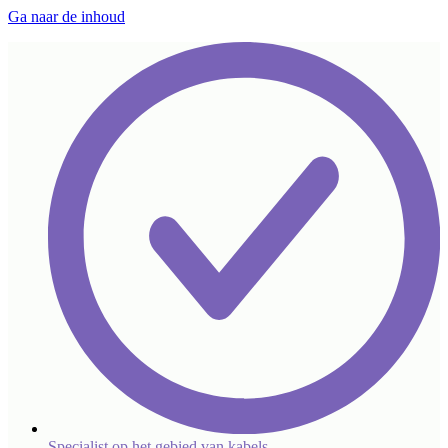
Ga naar de inhoud
Specialist op het gebied van kabels