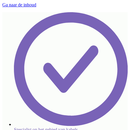
Ga naar de inhoud
Specialist op het gebied van kabels