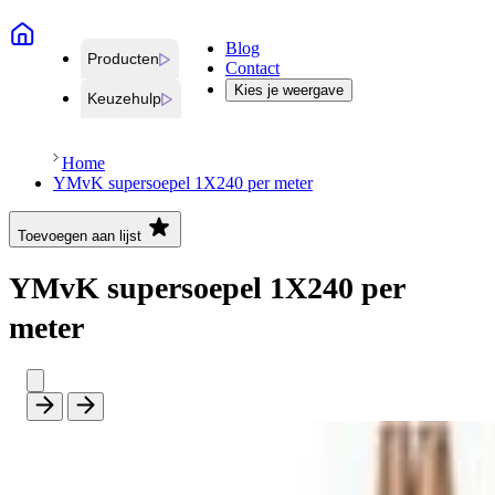
Blog
Producten
Contact
Kies je weergave
Keuzehulp
Home
YMvK supersoepel 1X240 per meter
Toevoegen aan lijst
YMvK supersoepel 1X240 per
meter