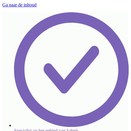
Ga naar de inhoud
Specialist op het gebied van kabels