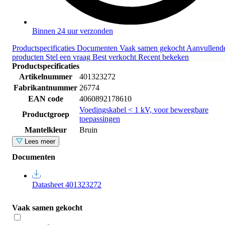
Binnen 24 uur verzonden
Productspecificaties
Documenten
Vaak samen gekocht
Aanvullend
producten
Stel een vraag
Best verkocht
Recent bekeken
Productspecificaties
Artikelnummer
401323272
Fabrikantnummer
26774
EAN code
4060892178610
Voedingskabel < 1 kV, voor beweegbare
Productgroep
toepassingen
Mantelkleur
Bruin
Lees meer
Documenten
Datasheet 401323272
Vaak samen gekocht