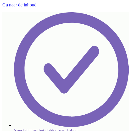
Ga naar de inhoud
Specialist op het gebied van kabels