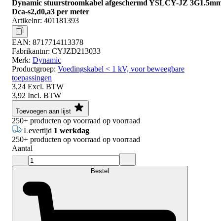
Dynamic stuurstroomkabel afgeschermd YSLCY-JZ 3G1.5mm
Dca-s2,d0,a3 per meter
Artikelnr:
401181393
EAN:
8717714113378
Fabrikantnr:
CYJZD213033
Merk:
Dynamic
Productgroep:
Voedingskabel < 1 kV, voor beweegbare
toepassingen
3,24
Excl. BTW
3,92
Incl. BTW
Toevoegen aan lijst
250+
producten op voorraad
op voorraad
Levertijd
1 werkdag
250+
producten op voorraad
op voorraad
Aantal
Bestel