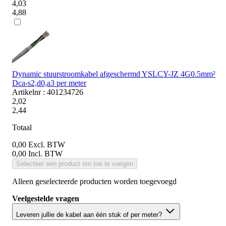
4,03
4,88
Dynamic stuurstroomkabel afgeschermd YSLCY-JZ 4G0.5mm²
Dca-s2,d0,a3 per meter
Artikelnr : 401234726
2,02
2,44
Totaal
0,00
Excl. BTW
0,00
Incl. BTW
Selecteer een product om toe te voegen
Alleen geselecteerde producten worden toegevoegd
Veelgestelde vragen
Leveren jullie de kabel aan één stuk of per meter?