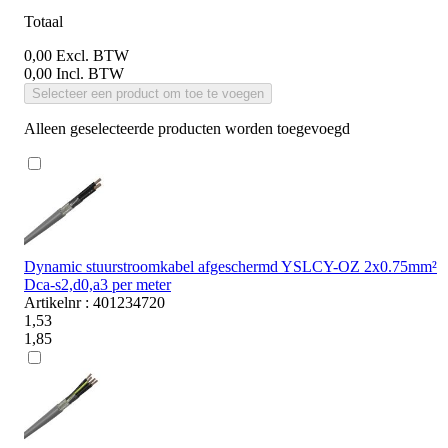
Totaal
0,00
Excl. BTW
0,00
Incl. BTW
Selecteer een product om toe te voegen
Alleen geselecteerde producten worden toegevoegd
Dynamic stuurstroomkabel afgeschermd YSLCY-OZ 2x0.75mm²
Dca-s2,d0,a3 per meter
Artikelnr : 401234720
1,53
1,85