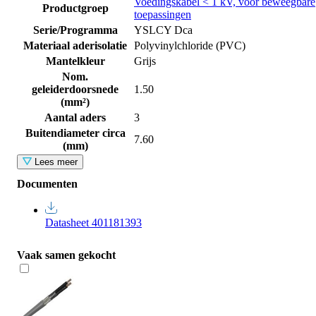
Voedingskabel < 1 kV, voor beweegbare
Productgroep
toepassingen
Serie/Programma
YSLCY Dca
Materiaal aderisolatie
Polyvinylchloride (PVC)
Mantelkleur
Grijs
Nom.
geleiderdoorsnede
1.50
(mm²)
Aantal aders
3
Buitendiameter circa
7.60
(mm)
Lees meer
Documenten
Datasheet 401181393
Vaak samen gekocht