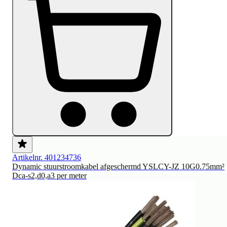
Artikelnr. 401234736
Dynamic stuurstroomkabel afgeschermd YSLCY-JZ 10G0.75mm²
Dca-s2,d0,a3 per meter