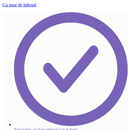
Ga naar de inhoud
Specialist op het gebied van kabels