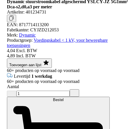
Dynamic stuurstroomkabel afgeschermd YSLCY-JZ 5G1mm²
Dca-s2,d0,a3 per meter
Artikelnr:
401234731
EAN:
8717714113200
Fabrikantnr:
CYJZD212053
Merk:
Dynamic
Productgroep:
Voedingskabel < 1 kV, voor beweegbare
toepassingen
4,04
Excl. BTW
4,89
Incl. BTW
Toevoegen aan lijst
60+
producten op voorraad
op voorraad
Levertijd
1 werkdag
60+
producten op voorraad
op voorraad
Aantal
Bestel