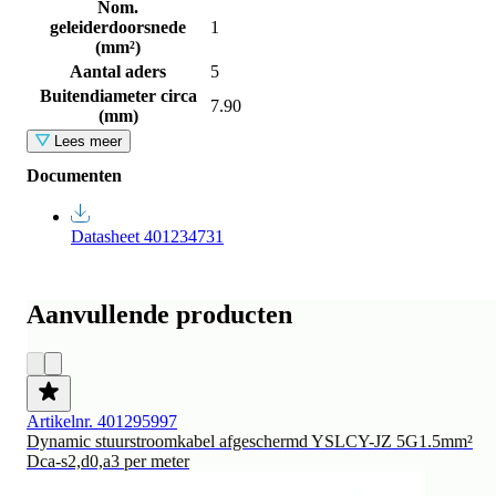
Nom.
geleiderdoorsnede
1
(mm²)
Aantal aders
5
Buitendiameter circa
7.90
(mm)
Lees meer
Documenten
Datasheet 401234731
Aanvullende producten
Artikelnr. 401295997
Dynamic stuurstroomkabel afgeschermd YSLCY-JZ 5G1.5mm²
Dca-s2,d0,a3 per meter