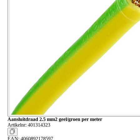
Aansluitdraad 2.5 mm2 geel/groen per meter
Artikelnr:
401314323
EAN:
4060892178597