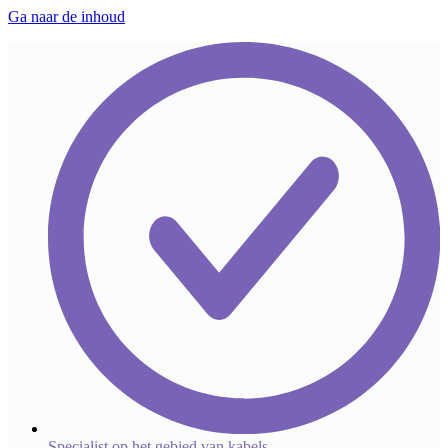
Ga naar de inhoud
Specialist op het gebied van kabels