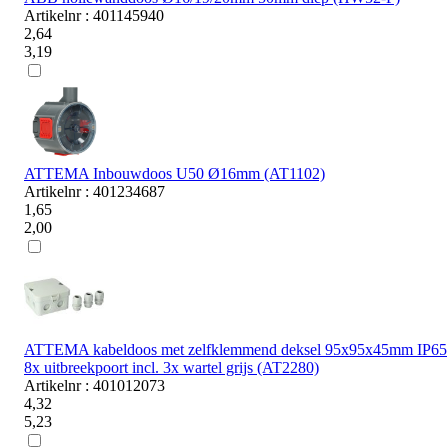
Artikelnr : 401145940
2,64
3,19
ATTEMA Inbouwdoos U50 Ø16mm (AT1102)
Artikelnr : 401234687
1,65
2,00
ATTEMA kabeldoos met zelfklemmend deksel 95x95x45mm IP65
8x uitbreekpoort incl. 3x wartel grijs (AT2280)
Artikelnr : 401012073
4,32
5,23