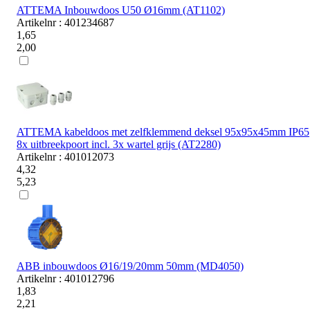
ATTEMA Inbouwdoos U50 Ø16mm (AT1102)
Artikelnr : 401234687
1,65
2,00
ATTEMA kabeldoos met zelfklemmend deksel 95x95x45mm IP65
8x uitbreekpoort incl. 3x wartel grijs (AT2280)
Artikelnr : 401012073
4,32
5,23
ABB inbouwdoos Ø16/19/20mm 50mm (MD4050)
Artikelnr : 401012796
1,83
2,21