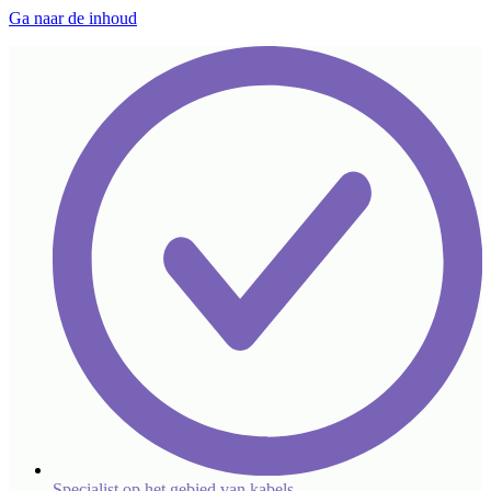
Ga naar de inhoud
Specialist op het gebied van kabels