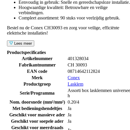
Eenvoudig in gebruik: Snelle en gereedschapsloze installatie.
Hoogwaardige kwaliteit: Betrouwbare en veilige
verbindingen.
Compleet assortiment: 90 stuks voor veelzijdig gebruik.
Bestel nu de Conex CH30093 en zorg voor veilige, efficiënte
elektrische installaties!
Lees meer
Productspecificaties
Artikelnummer
401328034
Fabrikantnummer
CH 30093
EAN code
08714642112824
Merk
Conex
Productgroep
Lasklem
Assorti box lasklemmen universee
Serie/Programma
h
Nom. doorsnede (mm²/mm²)
0.20/4
Met bedieningshendeltjes
Ja
Geschikt voor massieve ader
Ja
Geschikt voor soepele ader
Ja
Geschikt voor meerdraads