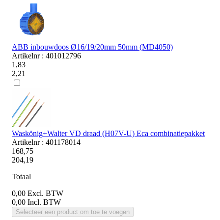
ABB inbouwdoos Ø16/19/20mm 50mm (MD4050)
Artikelnr : 401012796
1,83
2,21
Waskönig+Walter VD draad (H07V-U) Eca combinatiepakket
Artikelnr : 401178014
168,75
204,19
Totaal
0,00
Excl. BTW
0,00
Incl. BTW
Selecteer een product om toe te voegen