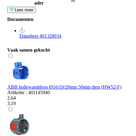
Ja
ader
Lees meer
Documenten
Datasheet 401328034
Vaak samen gekocht
ABB hollewanddoos Ø16/19/20mm 50mm diep (HW52-F)
Artikelnr : 401145940
2,64
3,19