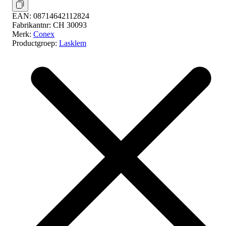
EAN:
08714642112824
Fabrikantnr:
CH 30093
Merk:
Conex
Productgroep:
Lasklem