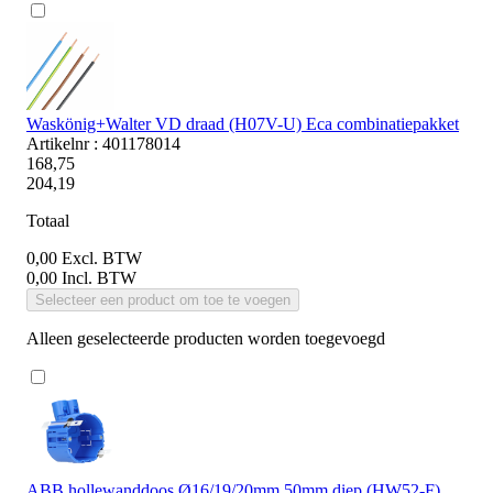
Waskönig+Walter VD draad (H07V-U) Eca combinatiepakket
Artikelnr : 401178014
168,75
204,19
Totaal
0,00
Excl. BTW
0,00
Incl. BTW
Selecteer een product om toe te voegen
Alleen geselecteerde producten worden toegevoegd
ABB hollewanddoos Ø16/19/20mm 50mm diep (HW52-F)