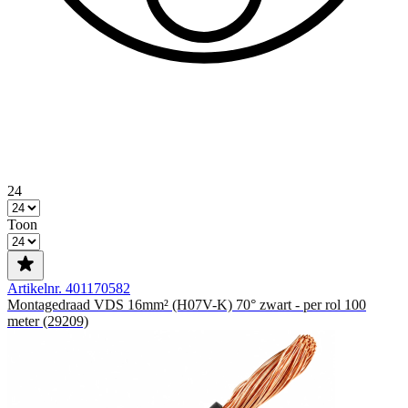
24
Toon
Artikelnr. 401170582
Montagedraad VDS 16mm² (H07V-K) 70° zwart - per rol 100
meter (29209)