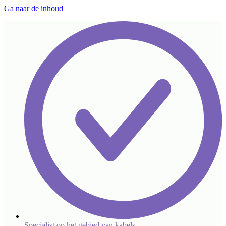
Ga naar de inhoud
Specialist op het gebied van kabels