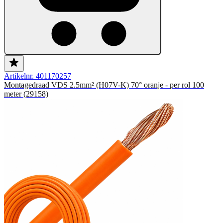
Artikelnr. 401170257
Montagedraad VDS 2.5mm² (H07V-K) 70° oranje - per rol 100
meter (29158)