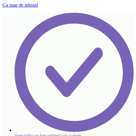
Ga naar de inhoud
Specialist op het gebied van kabels