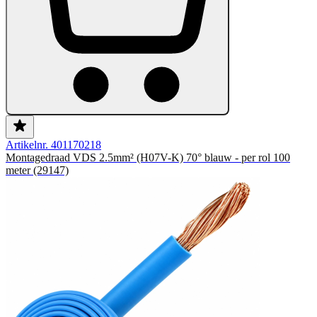
Artikelnr. 401170218
Montagedraad VDS 2.5mm² (H07V-K) 70° blauw - per rol 100
meter (29147)