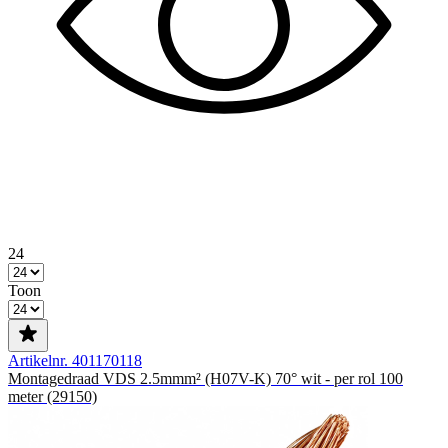
24
Toon
Artikelnr. 401170118
Montagedraad VDS 2.5mmm² (H07V-K) 70° wit - per rol 100
meter (29150)