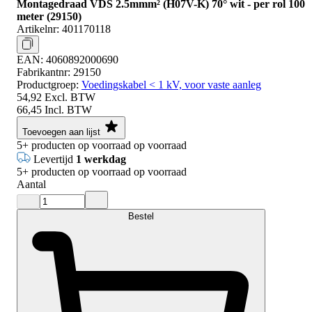
Montagedraad VDS 2.5mmm² (H07V-K) 70° wit - per rol 100
meter (29150)
Artikelnr:
401170118
EAN:
4060892000690
Fabrikantnr:
29150
Productgroep:
Voedingskabel < 1 kV, voor vaste aanleg
54,92
Excl. BTW
66,45
Incl. BTW
Toevoegen aan lijst
5+
producten op voorraad
op voorraad
Levertijd
1 werkdag
5+
producten op voorraad
op voorraad
Aantal
Bestel