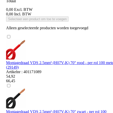
Totaal
0,00
Excl. BTW
0,00
Incl. BTW
Selecteer een product om toe te voegen
Alleen geselecteerde producten worden toegevoegd
Montagedraad VDS 2.5mm² (H07V-K) 70° rood - per rol 100 mete
(29149)
Artikelnr : 401171089
54,92
66,45
Montagedraad VDS 2.5mm² (H07V-K) 70° zwart - per rol 100