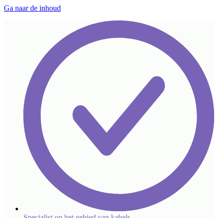
Ga naar de inhoud
Specialist op het gebied van kabels