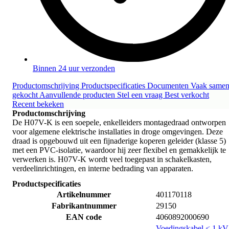
Binnen 24 uur verzonden
Productomschrijving
Productspecificaties
Documenten
Vaak same
gekocht
Aanvullende producten
Stel een vraag
Best verkocht
Recent bekeken
Productomschrijving
De H07V-K is een soepele, enkelleiders montagedraad ontworpen
voor algemene elektrische installaties in droge omgevingen. Deze
draad is opgebouwd uit een fijnaderige koperen geleider (klasse 5)
met een PVC-isolatie, waardoor hij zeer flexibel en gemakkelijk te
verwerken is. H07V-K wordt veel toegepast in schakelkasten,
verdeelinrichtingen, en interne bedrading van apparaten.
Productspecificaties
Artikelnummer
401170118
Fabrikantnummer
29150
EAN code
4060892000690
Voedingskabel < 1 kV