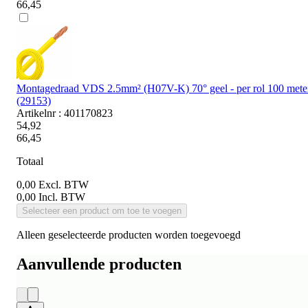
66,45
Montagedraad VDS 2.5mm² (H07V-K) 70° geel - per rol 100 mete
(29153)
Artikelnr : 401170823
54,92
66,45
Totaal
0,00
Excl. BTW
0,00
Incl. BTW
Selecteer een product om toe te voegen
Alleen geselecteerde producten worden toegevoegd
Aanvullende producten