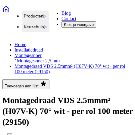
Blog
Producten
Contact
Kies je weergave
Keuzehulp
Home
Installatiedraad
Montagesnoer
Montagesnoer 2,5 mm
Montagedraad VDS 2.5mmm² (H07V-K) 70° wit - per rol
100 meter (29150)
Toevoegen aan lijst
Montagedraad VDS 2.5mmm²
(H07V-K) 70° wit - per rol 100 meter
(29150)