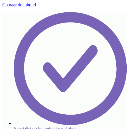
Ga naar de inhoud
Specialist op het gebied van kabels