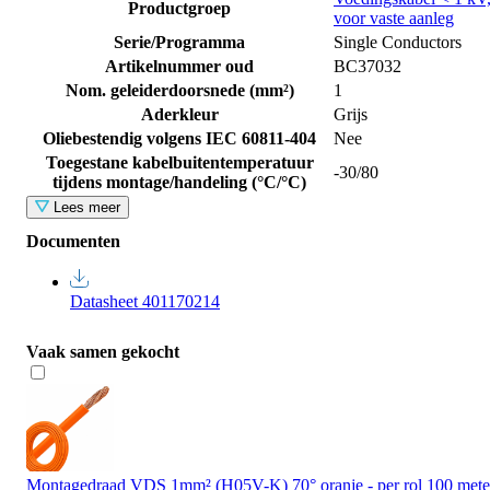
Productgroep
voor vaste aanleg
Serie/Programma
Single Conductors
Artikelnummer oud
BC37032
Nom. geleiderdoorsnede (mm²)
1
Aderkleur
Grijs
Oliebestendig volgens IEC 60811-404
Nee
Toegestane kabelbuitentemperatuur
-30/80
tijdens montage/handeling (°C/°C)
Lees meer
Documenten
Datasheet 401170214
Vaak samen gekocht
Montagedraad VDS 1mm² (H05V-K) 70° oranje - per rol 100 mete