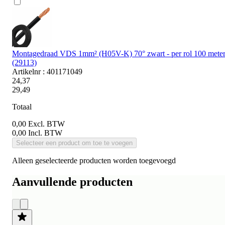
Montagedraad VDS 1mm² (H05V-K) 70° zwart - per rol 100 mete
(29113)
Artikelnr : 401171049
24,37
29,49
Totaal
0,00
Excl. BTW
0,00
Incl. BTW
Selecteer een product om toe te voegen
Alleen geselecteerde producten worden toegevoegd
Aanvullende producten