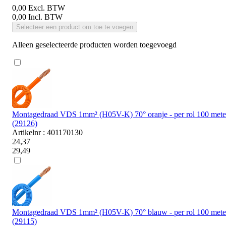
0,00
Excl. BTW
0,00
Incl. BTW
Selecteer een product om toe te voegen
Alleen geselecteerde producten worden toegevoegd
Montagedraad VDS 1mm² (H05V-K) 70° oranje - per rol 100 mete
(29126)
Artikelnr : 401170130
24,37
29,49
Montagedraad VDS 1mm² (H05V-K) 70° blauw - per rol 100 mete
(29115)