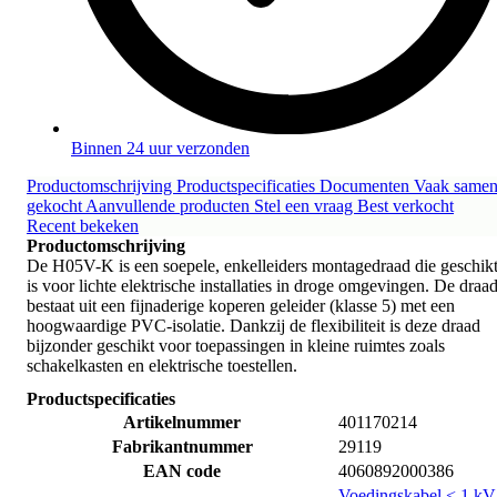
Binnen 24 uur verzonden
Productomschrijving
Productspecificaties
Documenten
Vaak same
gekocht
Aanvullende producten
Stel een vraag
Best verkocht
Recent bekeken
Productomschrijving
De H05V-K is een soepele, enkelleiders montagedraad die geschik
is voor lichte elektrische installaties in droge omgevingen. De draa
bestaat uit een fijnaderige koperen geleider (klasse 5) met een
hoogwaardige PVC-isolatie. Dankzij de flexibiliteit is deze draad
bijzonder geschikt voor toepassingen in kleine ruimtes zoals
schakelkasten en elektrische toestellen.
Productspecificaties
Artikelnummer
401170214
Fabrikantnummer
29119
EAN code
4060892000386
Voedingskabel < 1 kV