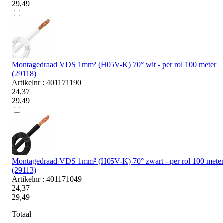
29,49
Montagedraad VDS 1mm² (H05V-K) 70° wit - per rol 100 meter
(29118)
Artikelnr : 401171190
24,37
29,49
Montagedraad VDS 1mm² (H05V-K) 70° zwart - per rol 100 mete
(29113)
Artikelnr : 401171049
24,37
29,49
Totaal