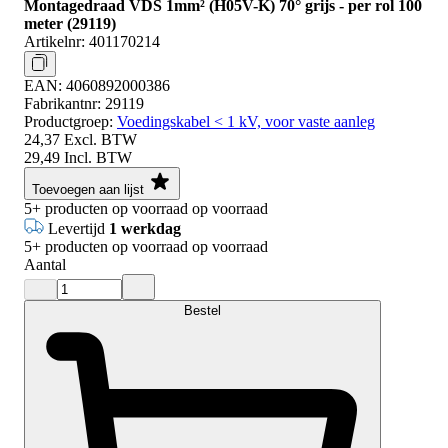
Montagedraad VDS 1mm² (H05V-K) 70° grijs - per rol 100
meter (29119)
Artikelnr:
401170214
EAN:
4060892000386
Fabrikantnr:
29119
Productgroep:
Voedingskabel < 1 kV, voor vaste aanleg
24,37
Excl. BTW
29,49
Incl. BTW
Toevoegen aan lijst
5+
producten op voorraad
op voorraad
Levertijd
1 werkdag
5+
producten op voorraad
op voorraad
Aantal
Bestel