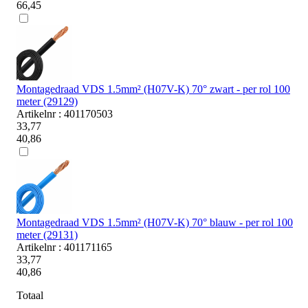
66,45
Montagedraad VDS 1.5mm² (H07V-K) 70° zwart - per rol 100
meter (29129)
Artikelnr : 401170503
33,77
40,86
Montagedraad VDS 1.5mm² (H07V-K) 70° blauw - per rol 100
meter (29131)
Artikelnr : 401171165
33,77
40,86
Totaal