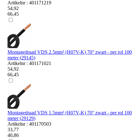
Artikelnr : 401171219
54,92
66,45
Montagedraad VDS 2.5mm² (H07V-K) 70° zwart - per rol 100
meter (29145)
Artikelnr : 401171021
54,92
66,45
Montagedraad VDS 1.5mm² (H07V-K) 70° zwart - per rol 100
meter (29129)
Artikelnr : 401170503
33,77
40,86