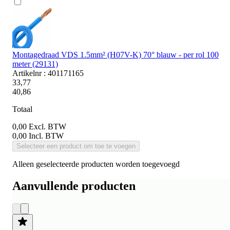
Montagedraad VDS 1.5mm² (H07V-K) 70° blauw - per rol 100
meter (29131)
Artikelnr : 401171165
33,77
40,86
Totaal
0,00
Excl. BTW
0,00
Incl. BTW
Selecteer een product om toe te voegen
Alleen geselecteerde producten worden toegevoegd
Aanvullende producten