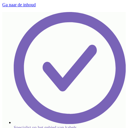
Ga naar de inhoud
Specialist op het gebied van kabels