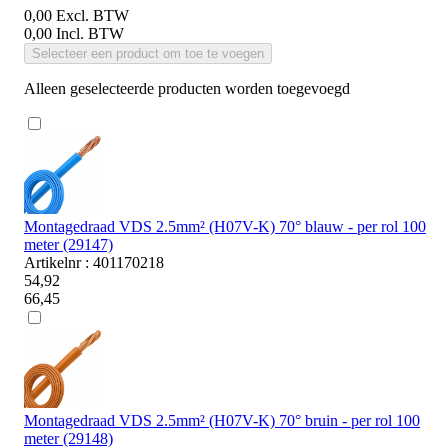
0,00
Excl. BTW
0,00
Incl. BTW
Selecteer een product om toe te voegen
Alleen geselecteerde producten worden toegevoegd
Montagedraad VDS 2.5mm² (H07V-K) 70° blauw - per rol 100
meter (29147)
Artikelnr : 401170218
54,92
66,45
Montagedraad VDS 2.5mm² (H07V-K) 70° bruin - per rol 100
meter (29148)