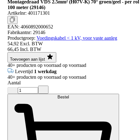
Montagedraad VDS 2.5mm² (H07V-K) 70° groen/geel - per rol
100 meter (29146)
Artikelnr:
401171301
EAN:
4060892000652
Fabrikantnr:
29146
Productgroep:
Voedingskabel < 1 kV, voor vaste aanleg
54,92
Excl. BTW
66,45
Incl. BTW
Toevoegen aan lijst
40+
producten op voorraad
op voorraad
Levertijd
1 werkdag
40+
producten op voorraad
op voorraad
Aantal
Bestel