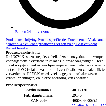
Binnen 24 uur verzonden
Productomschrijving
Productspecificaties
Documenten
Vaak same
gekocht
Aanvullende producten
Stel een vraag
Best verkocht
Recent bekeken
Productomschrijving
De H07V-K is een soepele, enkelleiders montagedraad ontworpen
voor algemene elektrische installaties in droge omgevingen. Deze
draad is opgebouwd uit een fijnaderige koperen geleider (klasse 5)
met een PVC-isolatie, waardoor hij zeer flexibel en gemakkelijk te
verwerken is. H07V-K wordt veel toegepast in schakelkasten,
verdeelinrichtingen, en interne bedrading van apparaten.
Productspecificaties
Artikelnummer
401171301
Fabrikantnummer
29146
EAN code
4060892000652
Voedingskabel < 1 kV