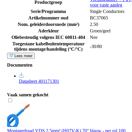
Productgroep
voor vaste aanleg
Serie/Programma
Single Conductors
Artikelnummer oud
BC37065
Nom. geleiderdoorsnede (mm²)
2.50
Aderkleur
Groen/geel
Oliebestendig volgens IEC 60811-404
Nee
Toegestane kabelbuitentemperatuur
-30/80
tijdens montage/handeling (°C/°C)
Lees meer
Documenten
Datasheet 401171301
Vaak samen gekocht
Montagedraad VDS 2.5mm² (H07V-K) 70° blauw - per rol 100