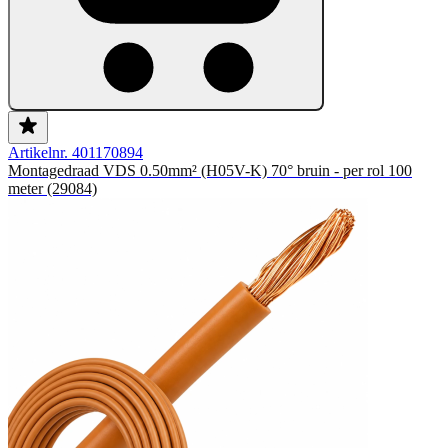
Artikelnr. 401170894
Montagedraad VDS 0.50mm² (H05V-K) 70° bruin - per rol 100
meter (29084)