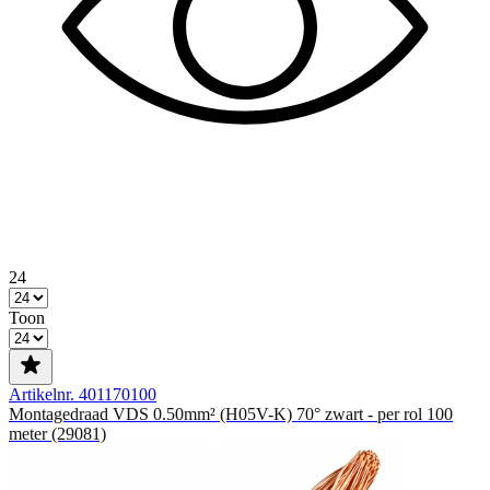
24
Toon
Artikelnr. 401170100
Montagedraad VDS 0.50mm² (H05V-K) 70° zwart - per rol 100
meter (29081)