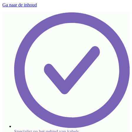
Ga naar de inhoud
Specialist op het gebied van kabels