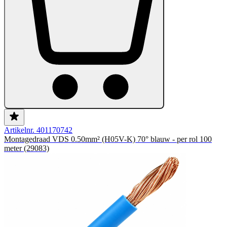
Artikelnr. 401170742
Montagedraad VDS 0.50mm² (H05V-K) 70° blauw - per rol 100
meter (29083)