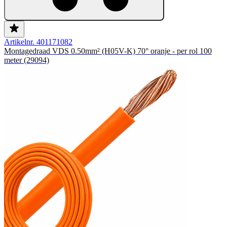
Artikelnr. 401171082
Montagedraad VDS 0.50mm² (H05V-K) 70° oranje - per rol 100
meter (29094)