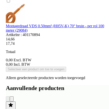
Montagedraad VDS 0.50mm² (H05V-K) 70° bruin - per rol 100
meter (29084)
Artikelnr : 401170894
14,66
17,74
Totaal
0,00
Excl. BTW
0,00
Incl. BTW
Selecteer een product om toe te voegen
Alleen geselecteerde producten worden toegevoegd
Aanvullende producten