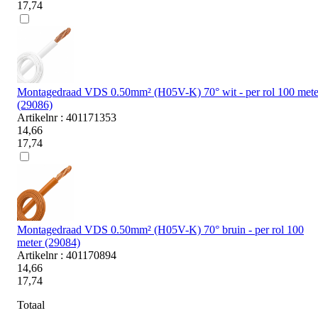
17,74
Montagedraad VDS 0.50mm² (H05V-K) 70° wit - per rol 100 mete
(29086)
Artikelnr : 401171353
14,66
17,74
Montagedraad VDS 0.50mm² (H05V-K) 70° bruin - per rol 100
meter (29084)
Artikelnr : 401170894
14,66
17,74
Totaal