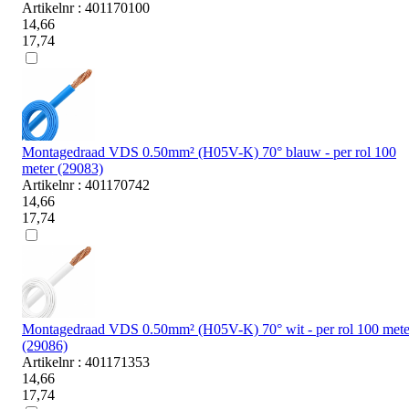
Artikelnr : 401170100
14,66
17,74
Montagedraad VDS 0.50mm² (H05V-K) 70° blauw - per rol 100
meter (29083)
Artikelnr : 401170742
14,66
17,74
Montagedraad VDS 0.50mm² (H05V-K) 70° wit - per rol 100 mete
(29086)
Artikelnr : 401171353
14,66
17,74