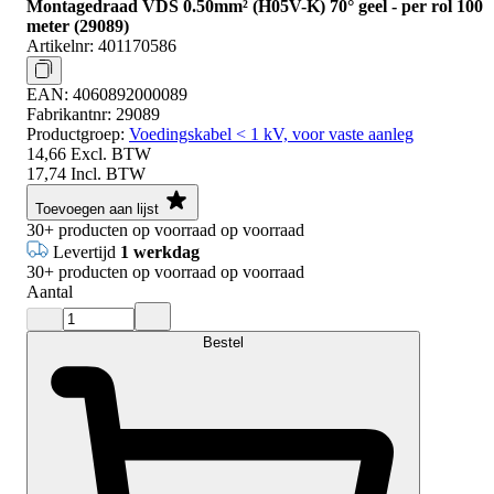
Montagedraad VDS 0.50mm² (H05V-K) 70° geel - per rol 100
meter (29089)
Artikelnr:
401170586
EAN:
4060892000089
Fabrikantnr:
29089
Productgroep:
Voedingskabel < 1 kV, voor vaste aanleg
14,66
Excl. BTW
17,74
Incl. BTW
Toevoegen aan lijst
30+
producten op voorraad
op voorraad
Levertijd
1 werkdag
30+
producten op voorraad
op voorraad
Aantal
Bestel