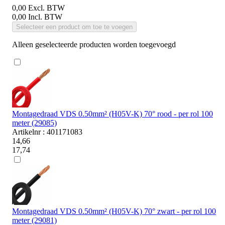
0,00
Excl. BTW
0,00
Incl. BTW
Selecteer een product om toe te voegen
Alleen geselecteerde producten worden toegevoegd
Montagedraad VDS 0.50mm² (H05V-K) 70° rood - per rol 100
meter (29085)
Artikelnr : 401171083
14,66
17,74
Montagedraad VDS 0.50mm² (H05V-K) 70° zwart - per rol 100
meter (29081)