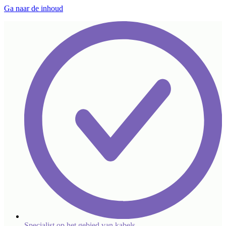
Ga naar de inhoud
Specialist op het gebied van kabels