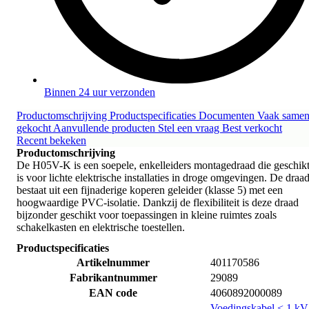
Binnen 24 uur verzonden
Productomschrijving
Productspecificaties
Documenten
Vaak same
gekocht
Aanvullende producten
Stel een vraag
Best verkocht
Recent bekeken
Productomschrijving
De H05V-K is een soepele, enkelleiders montagedraad die geschik
is voor lichte elektrische installaties in droge omgevingen. De draa
bestaat uit een fijnaderige koperen geleider (klasse 5) met een
hoogwaardige PVC-isolatie. Dankzij de flexibiliteit is deze draad
bijzonder geschikt voor toepassingen in kleine ruimtes zoals
schakelkasten en elektrische toestellen.
Productspecificaties
Artikelnummer
401170586
Fabrikantnummer
29089
EAN code
4060892000089
Voedingskabel < 1 kV