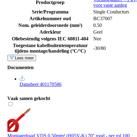
Productgroep
voor vaste aanleg
Serie/Programma
Single Conductors
Artikelnummer oud
BC37007
Nom. geleiderdoorsnede (mm²)
0.50
Aderkleur
Geel
Oliebestendig volgens IEC 60811-404
Nee
Toegestane kabelbuitentemperatuur
-30/80
tijdens montage/handeling (°C/°C)
Lees meer
Documenten
Datasheet 401170586
Vaak samen gekocht
Montagedraad VDS 0.50mm² (H05V-K) 70° rood - per rol 100