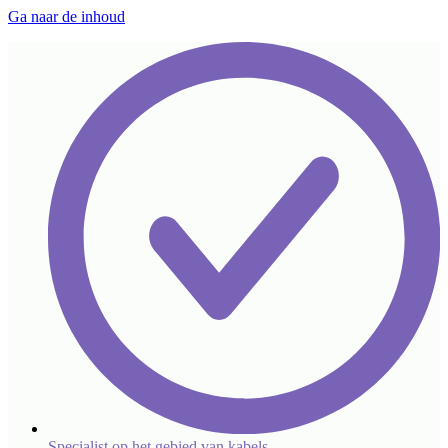
Ga naar de inhoud
Specialist op het gebied van kabels