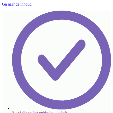
Ga naar de inhoud
Specialist op het gebied van kabels